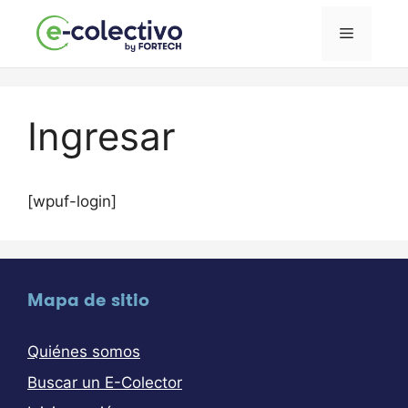
Saltar
al
Menú
contenido
Ingresar
[wpuf-login]
Mapa de sitio
Quiénes somos
Buscar un E-Colector